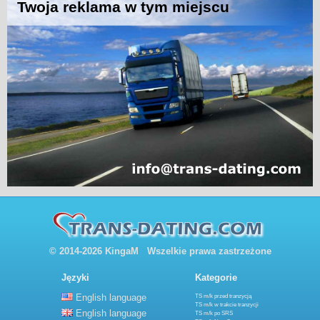
© 2014-2026 KingaM Wszelkie prawa zastrzeżone
Języki
Kategorie
English language
TS m/k przed tranzycją
TS m/k w trakcie tranzycji
English language
TS m/k po SRS