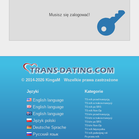
Musisz się zalogować!
© 2014-2026 KingaM Wszelkie prawa zastrzeżone
Języki
Kategorie
English language
TS m/k przed tranzycją
TS m/k w trakcie tranzycji
English language
TS m/k po SRS
TS m/k Non-Op
English language
TS k/m przed tranzycją
TS k/m w trakcie tranzycji
Język polski
TS k/m po SRS
TS k/m Non-Op
Deutsche Sprache
TV m/k fetyszystka
TV m/k podwójnej roli
Русский язык
Po prostu m/k