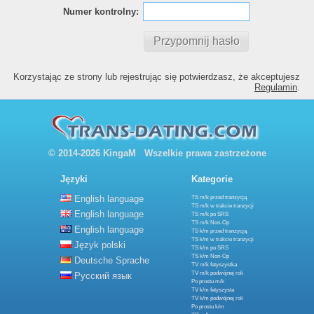
Numer kontrolny:
Korzystając ze strony lub rejestrując się potwierdzasz, że akceptujesz
Regulamin
.
© 2014-2026 KingaM Wszelkie prawa zastrzeżone
Języki
Kategorie
English language
TS m/k przed tranzycją
TS m/k w trakcie tranzycji
English language
TS m/k po SRS
TS m/k Non-Op
English language
TS k/m przed tranzycją
TS k/m w trakcie tranzycji
Język polski
TS k/m po SRS
TS k/m Non-Op
Deutsche Sprache
TV m/k fetyszystka
TV m/k podwójnej roli
Русский язык
Po prostu m/k
TV k/m fetyszysta
TV k/m podwójnej roli
Po prostu k/m