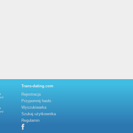
Trans-dating.com
Rejestracja
ą
ycji
Przypomnij hasło
Wyszukiwarka
ą
ycji
Szukaj użytkownika
Regulamin