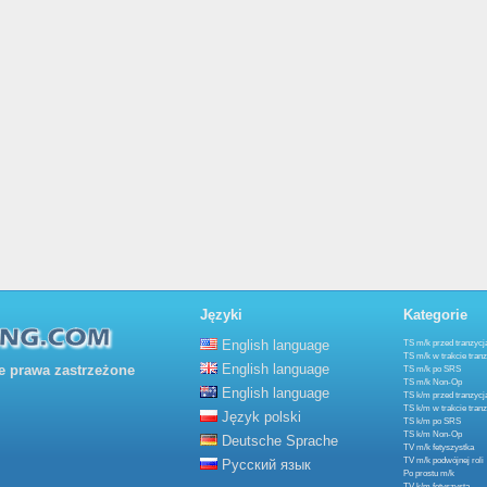
Języki
Kategorie
English language
TS m/k przed tranzycj
TS m/k w trakcie tranz
English language
 prawa zastrzeżone
TS m/k po SRS
TS m/k Non-Op
English language
TS k/m przed tranzycj
TS k/m w trakcie tranz
Język polski
TS k/m po SRS
TS k/m Non-Op
Deutsche Sprache
TV m/k fetyszystka
TV m/k podwójnej roli
Русский язык
Po prostu m/k
TV k/m fetyszysta