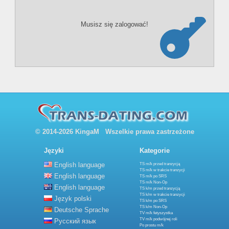
Musisz się zalogować!
© 2014-2026 KingaM Wszelkie prawa zastrzeżone
Języki
Kategorie
English language
TS m/k przed tranzycją
TS m/k w trakcie tranzycji
English language
TS m/k po SRS
TS m/k Non-Op
English language
TS k/m przed tranzycją
TS k/m w trakcie tranzycji
Język polski
TS k/m po SRS
TS k/m Non-Op
Deutsche Sprache
TV m/k fetyszystka
TV m/k podwójnej roli
Русский язык
Po prostu m/k