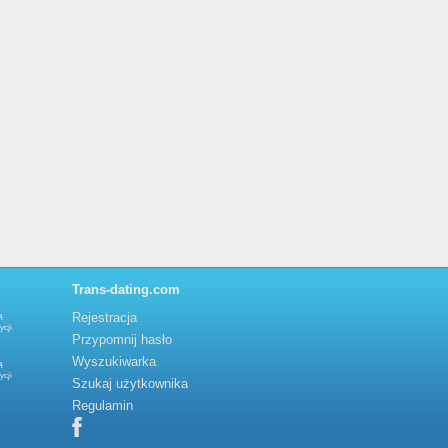
Trans-dating.com
Rejestracja
ą
ycji
Przypomnij hasło
Wyszukiwarka
ą
ycji
Szukaj użytkownika
Regulamin