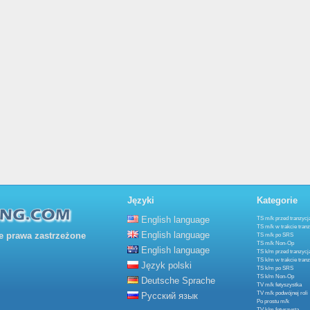
Języki
Kategorie
English language
TS m/k przed tranzycj
TS m/k w trakcie tranz
English language
 prawa zastrzeżone
TS m/k po SRS
TS m/k Non-Op
English language
TS k/m przed tranzycj
TS k/m w trakcie tranz
Język polski
TS k/m po SRS
TS k/m Non-Op
Deutsche Sprache
TV m/k fetyszystka
TV m/k podwójnej roli
Русский язык
Po prostu m/k
TV k/m fetyszysta