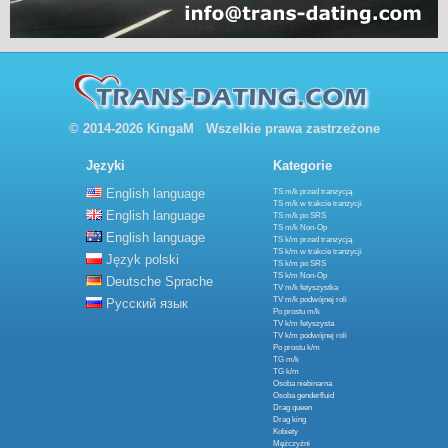
© 2014-2026 KingaM Wszelkie prawa zastrzeżone
Języki
Kategorie
English language
TS m/k przed tranzycją
TS m/k w trakcie tranzycji
English language
TS m/k po SRS
TS m/k Non-Op
English language
TS k/m przed tranzycją
TS k/m w trakcie tranzycji
Język polski
TS k/m po SRS
TS k/m Non-Op
Deutsche Sprache
TV m/k fetyszystka
TV m/k podwójnej roli
Русский язык
Po prostu m/k
TV k/m fetyszysta
TV k/m podwójnej roli
Po prostu k/m
TG m/k
TG k/m
Osoba niebinarna
Osoba genderfluid
Drag queen
Drag king
Kobiety
Mężczyźni