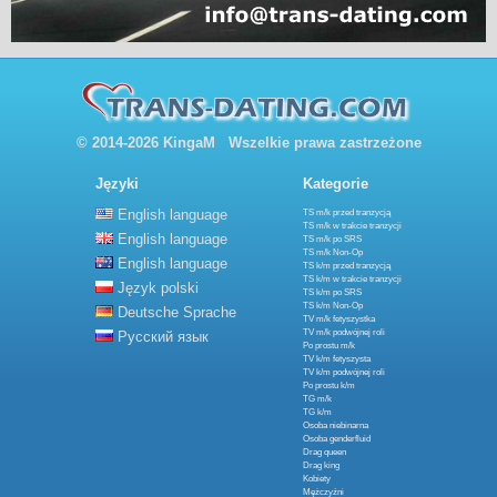
© 2014-2026 KingaM Wszelkie prawa zastrzeżone
Języki
Kategorie
English language
TS m/k przed tranzycją
TS m/k w trakcie tranzycji
English language
TS m/k po SRS
TS m/k Non-Op
English language
TS k/m przed tranzycją
TS k/m w trakcie tranzycji
Język polski
TS k/m po SRS
TS k/m Non-Op
Deutsche Sprache
TV m/k fetyszystka
TV m/k podwójnej roli
Русский язык
Po prostu m/k
TV k/m fetyszysta
TV k/m podwójnej roli
Po prostu k/m
TG m/k
TG k/m
Osoba niebinarna
Osoba genderfluid
Drag queen
Drag king
Kobiety
Mężczyźni