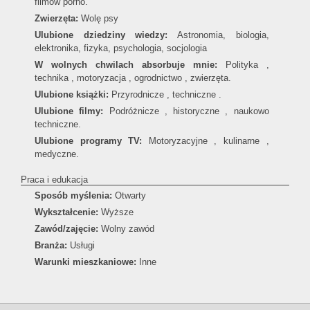
filmów porno.
Zwierzęta:
Wolę psy
Ulubione dziedziny wiedzy:
Astronomia, biologia,
elektronika, fizyka, psychologia, socjologia
W wolnych chwilach absorbuje mnie:
Polityka ,
technika , motoryzacja , ogrodnictwo , zwierzęta.
Ulubione książki:
Przyrodnicze , techniczne .
Ulubione filmy:
Podróżnicze , historyczne , naukowo
techniczne.
Ulubione programy TV:
Motoryzacyjne , kulinarne ,
medyczne.
Praca i edukacja
Sposób myślenia:
Otwarty
Wykształcenie:
Wyższe
Zawód/zajęcie:
Wolny zawód
Branża:
Usługi
Warunki mieszkaniowe:
Inne