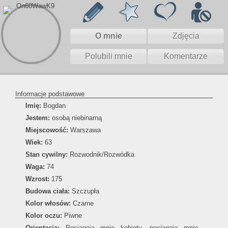
O mnie
Zdjęcia
Polubili mnie
Komentarze
Informacje podstawowe
Imię:
Bogdan
Jestem:
osobą niebinarną
Miejscowość:
Warszawa
Wiek:
63
Stan cywilny:
Rozwodnik/Rozwódka
Waga:
74
Wzrost:
175
Budowa ciała:
Szczupła
Kolor włosów:
Czarne
Kolor oczu:
Piwne
Orientacja:
Pociągają mnie kobiety, pociągają mnie