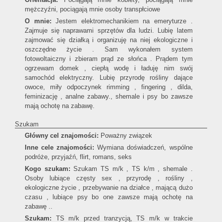
mężczyźni, pociągają mnie osoby transpłciowe
O mnie:
Jestem elektromechanikiem na emeryturze .
Zajmuje się naprawami sprzętów dla ludzi. Lubię latem
zajmować się działką i organizuję na niej ekologiczne i
oszczędne życie . Sam wykonałem system
fotowoltaiczny i zbieram prąd ze słońca . Prądem tym
ogrzewam domek , ciepłą wodę i ładuję nim swój
samochód elektryczny. Lubię przyrodę rośliny dające
owoce, miły odpoczynek rimming , fingering , dilda,
feminizację , analne zabawy., shemale i psy bo zawsze
mają ochotę na zabawę.
Szukam
Główny cel znajomości:
Poważny związek
Inne cele znajomości:
Wymiana doświadczeń, wspólne
podróże, przyjaźń, flirt, romans, seks
Kogo szukam:
Szukam TS m/k , TS k/m , shemale .
Osoby lubiące częsty sex , przyrodę , rośliny ,
ekologiczne życie , przebywanie na działce , mającą dużo
czasu , lubiące psy bo one zawsze mają ochotę na
zabawę ..
Szukam:
TS m/k przed tranzycją, TS m/k w trakcie