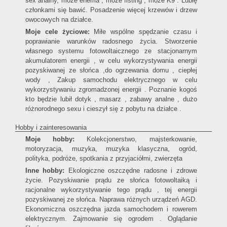
sex analny, może enema , może fisting , może K9 . Lubię
członkami się bawić. Posadzenie więcej krzewów i drzew
owocowych na działce.
Moje cele życiowe:
Miłe wspólne spędzanie czasu i
poprawianie warunków radosnego życia. Stworzenie
własnego systemu fotowoltaicznego ze stacjonarnym
akumulatorem energii , w celu wykorzystywania energii
pozyskiwanej ze słońca ,do ogrzewania domu , ciepłej
wody , Zakup samochodu elektrycznego w celu
wykorzystywaniu zgromadzonej energii . Poznanie kogoś
kto będzie lubił dotyk , masarz , zabawy analne , dużo
różnorodnego sexu i cieszył się z pobytu na działce .
Hobby i zainteresowania
Moje hobby:
Kolekcjonerstwo, majsterkowanie,
motoryzacja, muzyka, muzyka klasyczna, ogród,
polityka, podróże, spotkania z przyjaciółmi, zwierzęta
Inne hobby:
Ekologiczne oszczędne radosne i zdrowe
życie. Pozyskiwanie prądu ze słońca fotowoltaiką i
racjonalne wykorzystywanie tego prądu , tej energii
pozyskiwanej ze słońca. Naprawa różnych urządzeń AGD.
Ekonomiczna oszczędna jazda samochodem i rowerem
elektrycznym. Zajmowanie się ogrodem . Oglądanie