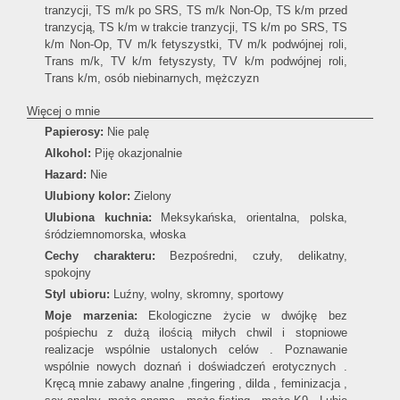
tranzycji, TS m/k po SRS, TS m/k Non-Op, TS k/m przed
tranzycją, TS k/m w trakcie tranzycji, TS k/m po SRS, TS
k/m Non-Op, TV m/k fetyszystki, TV m/k podwójnej roli,
Trans m/k, TV k/m fetyszysty, TV k/m podwójnej roli,
Trans k/m, osób niebinarnych, mężczyzn
Więcej o mnie
Papierosy:
Nie palę
Alkohol:
Piję okazjonalnie
Hazard:
Nie
Ulubiony kolor:
Zielony
Ulubiona kuchnia:
Meksykańska, orientalna, polska,
śródziemnomorska, włoska
Cechy charakteru:
Bezpośredni, czuły, delikatny,
spokojny
Styl ubioru:
Luźny, wolny, skromny, sportowy
Moje marzenia:
Ekologiczne życie w dwójkę bez
pośpiechu z dużą ilością miłych chwil i stopniowe
realizacje wspólnie ustalonych celów . Poznawanie
wspólnie nowych doznań i doświadczeń erotycznych .
Kręcą mnie zabawy analne ,fingering , dilda , feminizacja ,