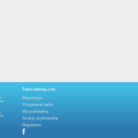
Trans-dating.com
Rejestracja
ą
ycji
Przypomnij hasło
Wyszukiwarka
ą
ycji
Szukaj użytkownika
Regulamin