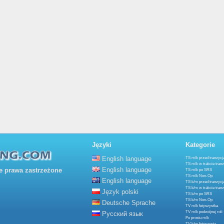
Języki
Kategorie
English language
TS m/k przed tranzycj
TS m/k w trakcie tranz
English language
 prawa zastrzeżone
TS m/k po SRS
TS m/k Non-Op
English language
TS k/m przed tranzycj
TS k/m w trakcie tranz
Język polski
TS k/m po SRS
TS k/m Non-Op
Deutsche Sprache
TV m/k fetyszystka
TV m/k podwójnej roli
Русский язык
Po prostu m/k
TV k/m fetyszysta